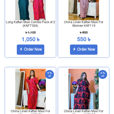
Long Kaftan Maxi Combo Pack of 2
China Linen Kaftan Maxi For
(KAFT024)
Women KAF119
৳ 1,100
৳ 600
1,050 ৳
550 ৳
Order Now
Order Now
8 %
8 %
off
off
China Linen Kaftan Maxi For
China Linen Kaftan Maxi For