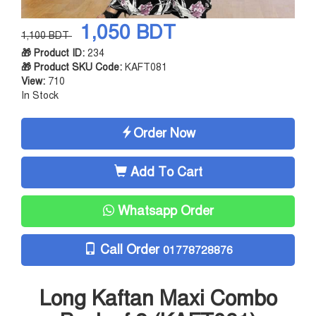
1,050 BDT
1,100 BDT
🎁 Product ID:
234
🎁 Product SKU Code:
KAFT081
View:
710
In Stock
Order Now
Add To Cart
Whatsapp Order
Call Order
01778728876
Long Kaftan Maxi Combo