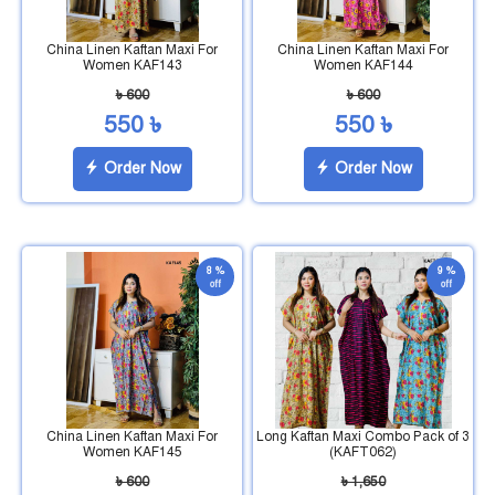
China Linen Kaftan Maxi For
China Linen Kaftan Maxi For
Women KAF143
Women KAF144
৳ 600
৳ 600
550 ৳
550 ৳
Order Now
Order Now
8 %
9 %
off
off
China Linen Kaftan Maxi For
Long Kaftan Maxi Combo Pack of 3
Women KAF145
(KAFT062)
৳ 600
৳ 1,650