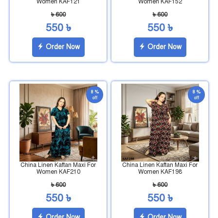
Women KAF121
Women KAF152
৳ 600
৳ 600
550 ৳
550 ৳
Order Now
Order Now
8 %
8 %
off
off
China Linen Kaftan Maxi For
China Linen Kaftan Maxi For
Women KAF210
Women KAF198
৳ 600
৳ 600
550 ৳
550 ৳
Order Now
Order Now