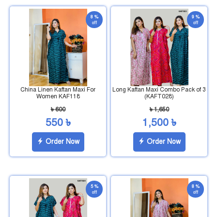
8 %
9 %
off
off
China Linen Kaftan Maxi For
Long Kaftan Maxi Combo Pack of 3
Women KAF118
(KAFT028)
৳ 600
৳ 1,650
550 ৳
1,500 ৳
Order Now
Order Now
5 %
8 %
off
off