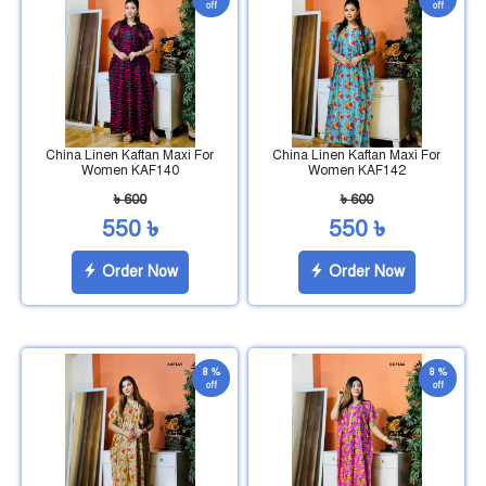
off
off
China Linen Kaftan Maxi For
China Linen Kaftan Maxi For
Women KAF140
Women KAF142
৳ 600
৳ 600
550 ৳
550 ৳
Order Now
Order Now
8 %
8 %
off
off