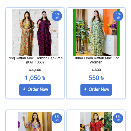
5 %
8 %
off
off
Long Kaftan Maxi Combo Pack of 2
China Linen Kaftan Maxi For
(KAFT063)
Women
৳ 1,100
৳ 600
1,050 ৳
550 ৳
Order Now
Order Now
8 %
8 %
off
off