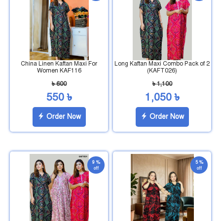
China Linen Kaftan Maxi For
Long Kaftan Maxi Combo Pack of 2
Women KAF116
(KAFT026)
৳ 600
৳ 1,100
550 ৳
1,050 ৳
Order Now
Order Now
9 %
5 %
off
off