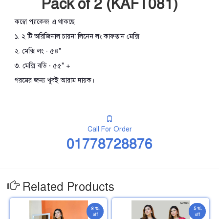
Pack of 2 (KAFT081)
কম্বো প্যাকেজ এ থাকছে
১. ২ টি অরিজিনাল চায়না লিনেন লং কাফতান মেক্সি
২. মেক্সি লং - ৫৪"
৩. মেক্সি বডি - ৫৫" +
গরমের জন্য খুবই আরাম দায়ক।
Call For Order
01778728876
Related Products
8 %
5 %
off
off